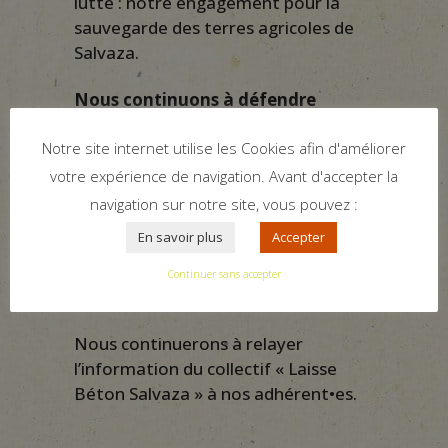
lutte : notre engagement pour la
sauvegarde des terres agricoles de
Salvaza.
Nous continuons à défendre
l’autonomie alimentaire du
territoire de Carcassonne Agglo et
Notre site internet utilise les Cookies afin d'améliorer
l’accès à une alimentation Bio et
votre expérience de navigation. Avant d'accepter la
locale pour ses habitant
•
es.
navigation sur notre site, vous pouvez :
En savoir plus
Accepter
Nous continuons à demander que la
zone du projet revienne en zone
Continuer sans accepter
agricole sur le Plan local d’urbanisme.
Nous continuerons à relayer
l’information du collectif « Laisse
Béton Salvaza » à nos adhérent•es.