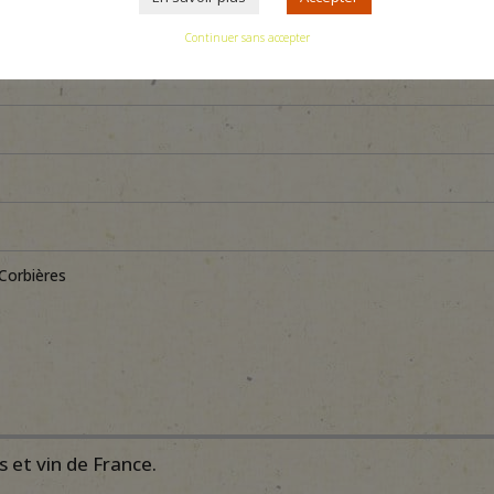
 11220 MONTLAUR
,
Narbonnais - Fitou - Corbières
Continuer sans accepter
 Corbières
 et vin de France.