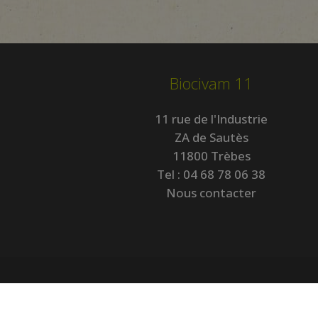
Biocivam 11
11 rue de l'Industrie
ZA de Sautès
11800 Trèbes
Tel :
04 68 78 06 38
Nous contacter