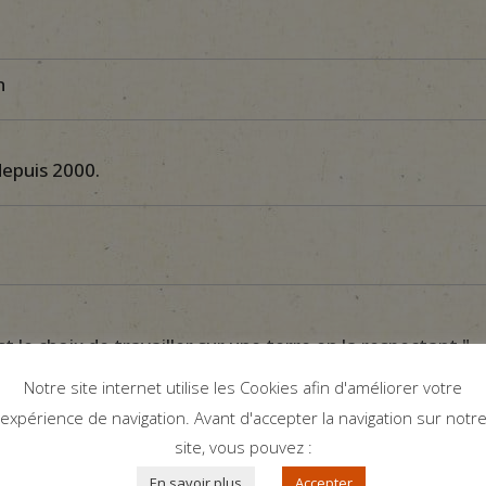
n
epuis 2000.
t le choix de travailler sur une terre en la respectant."
Notre site internet utilise les Cookies afin d'améliorer votre
expérience de navigation. Avant d'accepter la navigation sur notr
ettre aux vignes, au sol, à la flore et à la faune (hormis 
site, vous pouvez :
il.
En savoir plus
Accepter