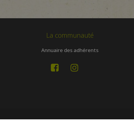
La communauté
Annuaire des adhérents
Mentions légales
•
By optragroup©