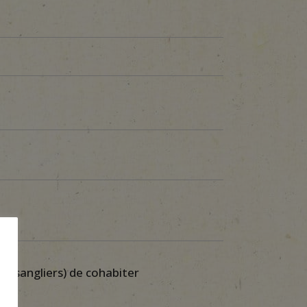
e
les sangliers) de cohabiter