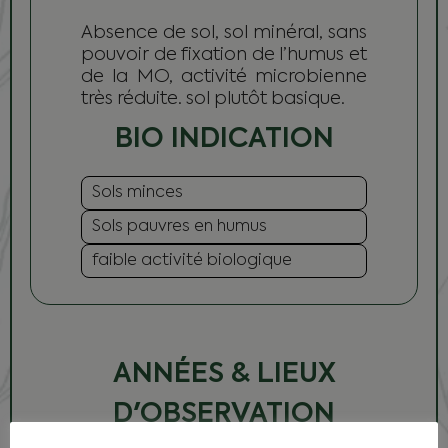
Absence de sol, sol minéral, sans
pouvoir de fixation de l’humus et
de la MO, activité microbienne
très réduite. sol plutôt basique.
BIO INDICATION
Sols minces
Sols pauvres en humus
faible activité biologique
ANNÉES & LIEUX
D'OBSERVATION